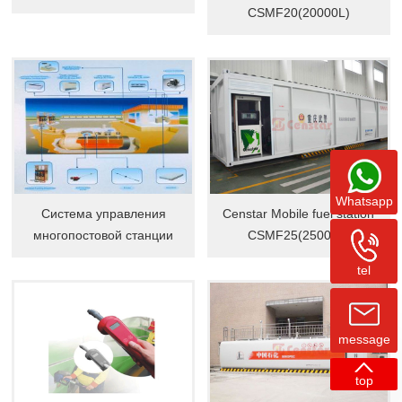
CSMF20(20000L)
Whatsapp
Система управления
Censtar Mobile fuel station
многопостовой станции
CSMF25(25000L)
tel
message
top